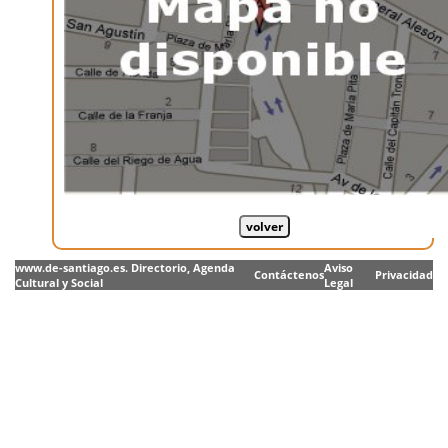
www.de-santiago.es. Directorio, Agenda
Aviso
Contáctenos
Privacidad
Cultural y Social
Legal