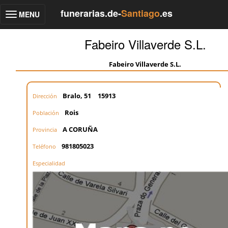
funerarias.de-
Santiago
.es
MENU
Toggle
navigation
Fabeiro Villaverde S.L.
Fabeiro Villaverde S.L.
Bralo, 51
15913
Dirección
Rois
Población
A CORUÑA
Provincia
981805023
Teléfono
Especialidad